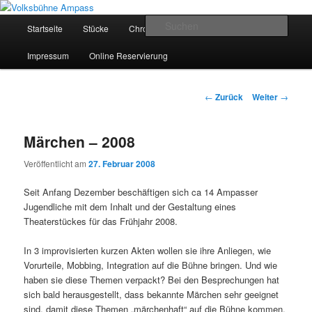
Zum
Inhalt
Hauptmenü
Such
Startseite
Stücke
Chronik
Sponsoren
wechseln
Volksbühne Ampass
Impressum
Online Reservierung
Beitrags-
←
Zurück
Weiter
→
Navigation
Märchen – 2008
Veröffentlicht am
27. Februar 2008
Seit Anfang Dezember beschäftigen sich ca 14 Ampasser
Jugendliche mit dem Inhalt und der Gestaltung eines
Theaterstückes für das Frühjahr 2008.
In 3 improvisierten kurzen Akten wollen sie ihre Anliegen, wie
Vorurteile, Mobbing, Integration auf die Bühne bringen. Und wie
haben sie diese Themen verpackt? Bei den Besprechungen hat
sich bald herausgestellt, dass bekannte Märchen sehr geeignet
sind, damit diese Themen „märchenhaft“ auf die Bühne kommen.