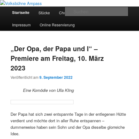
Zum
Zum
Inhalt
sekundären
Hauptmenü
Such
Startseite
Stücke
Chronik
Sponsoren
wechseln
Inhalt
wechseln
Volksbühne Ampass
Impressum
Online Reservierung
„Der Opa, der Papa und I“ –
Premiere am Freitag, 10. März
2023
Veröffentlicht am
9. September 2022
Eine Komödie von Ulla Kling
Der Papa hat sich zwei entspannte Tage in der entlegenen Hütte
verdient und möchte dort in aller Ruhe entspannen –
dummerweise haben sein Sohn und der Opa dieselbe glorreiche
Idee.