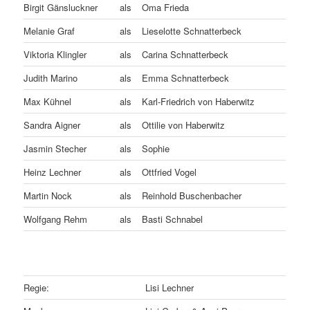
Birgit Gänsluckner
als
Oma Frieda
Melanie Graf
als
Lieselotte Schnatterbeck
Viktoria Klingler
als
Carina Schnatterbeck
Judith Marino
als
Emma Schnatterbeck
Max Kühnel
als
Karl-Friedrich von Haberwitz
Sandra Aigner
als
Ottilie von Haberwitz
Jasmin Stecher
als
Sophie
Heinz Lechner
als
Ottfried Vogel
Martin Nock
als
Reinhold Buschenbacher
Wolfgang Rehm
als
Basti Schnabel
Regie:
Lisi Lechner