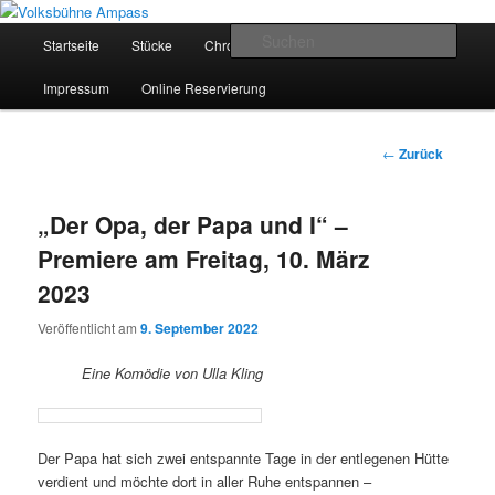
Zum
Inhalt
Hauptmenü
Such
Startseite
Stücke
Chronik
Sponsoren
wechseln
Volksbühne Ampass
Impressum
Online Reservierung
Beitrags-
←
Zurück
Navigation
„Der Opa, der Papa und I“ –
Premiere am Freitag, 10. März
2023
Veröffentlicht am
9. September 2022
Eine Komödie von Ulla Kling
Der Papa hat sich zwei entspannte Tage in der entlegenen Hütte
verdient und möchte dort in aller Ruhe entspannen –